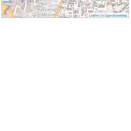
Leaflet
| ©
OpenStreetMap