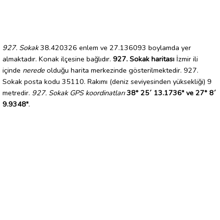
927. Sokak
38.420326 enlem ve 27.136093 boylamda yer
almaktadır. Konak ilçesine bağlıdır.
927. Sokak haritası
İzmir ili
içinde
nerede
olduğu harita merkezinde gösterilmektedir. 927.
Sokak posta kodu 35110. Rakımı (deniz seviyesinden yüksekliği) 9
metredir.
927. Sokak GPS koordinatları
38° 25´ 13.1736" ve 27° 8´
9.9348"
.