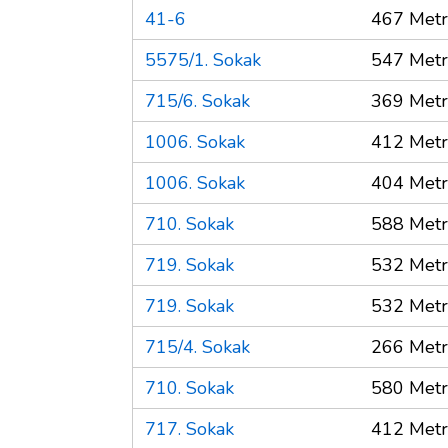
41-6
467 Met
5575/1. Sokak
547 Met
715/6. Sokak
369 Met
1006. Sokak
412 Met
1006. Sokak
404 Met
710. Sokak
588 Met
719. Sokak
532 Met
719. Sokak
532 Met
715/4. Sokak
266 Met
710. Sokak
580 Met
717. Sokak
412 Met