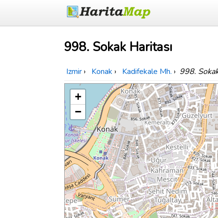
998. Sokak Haritası
Izmir
›
Konak
›
Kadifekale Mh.
›
998. Soka
+
−