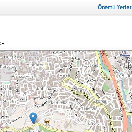
Önemli Yerler
k
»