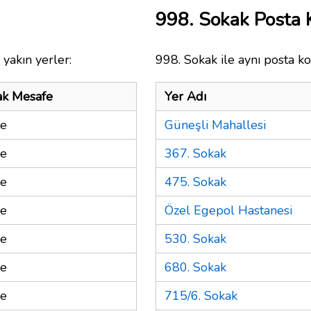
998. Sokak Posta
yakın yerler:
998. Sokak ile aynı posta ko
ak Mesafe
Yer Adı
re
Güneşli Mahallesi
re
367. Sokak
re
475. Sokak
re
Özel Egepol Hastanesi
re
530. Sokak
re
680. Sokak
re
715/6. Sokak