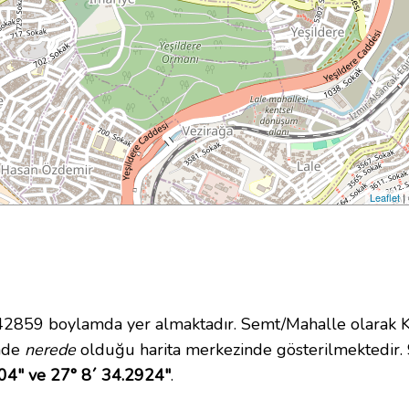
Leaflet
|
859 boylamda yer almaktadır. Semt/Mahalle olarak Kad
inde
nerede
olduğu harita merkezinde gösterilmektedir.
04" ve 27° 8´ 34.2924"
.