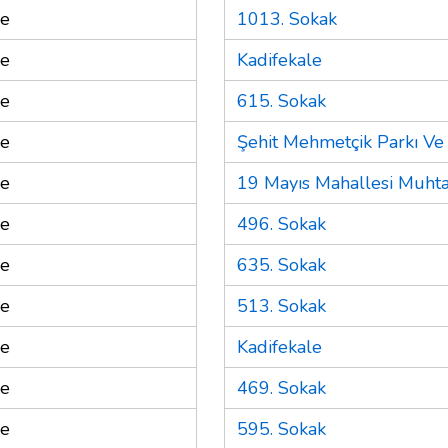
re
1013. Sokak
re
Kadifekale
re
615. Sokak
re
Şehit Mehmetçik Parkı Ve 
re
19 Mayıs Mahallesi Muhta
re
496. Sokak
re
635. Sokak
re
513. Sokak
re
Kadifekale
re
469. Sokak
re
595. Sokak