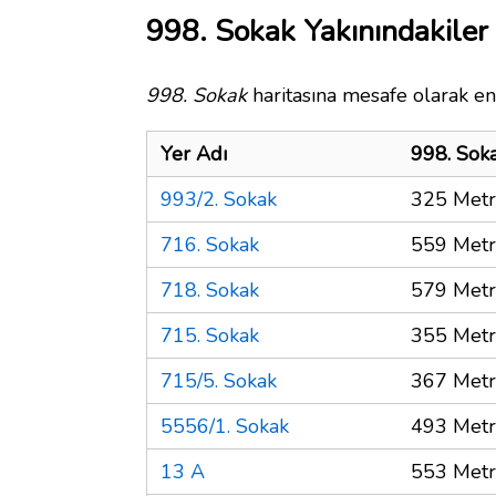
998. Sokak Yakınındakiler
998. Sokak
haritasına mesafe olarak en 
Yer Adı
998. Sok
993/2. Sokak
325 Met
716. Sokak
559 Met
718. Sokak
579 Met
715. Sokak
355 Met
715/5. Sokak
367 Met
5556/1. Sokak
493 Met
13 A
553 Met