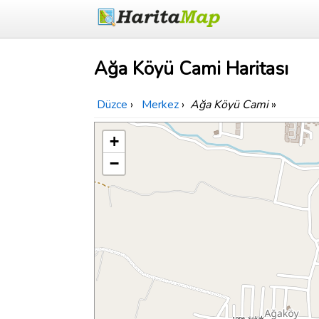
Ağa Köyü Cami Haritası
Düzce
›
Merkez
›
Ağa Köyü Cami
»
+
−