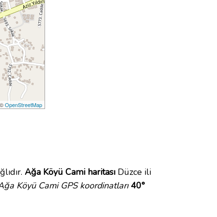
 ©
OpenStreetMap
lıdır.
Ağa Köyü Cami haritası
Düzce ili
Ağa Köyü Cami GPS koordinatları
40°