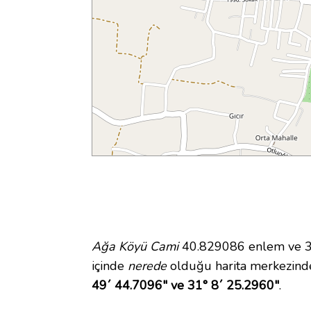
Ağa Köyü Cami
40.829086 enlem ve 31
içinde
nerede
olduğu harita merkezind
49´ 44.7096" ve 31° 8´ 25.2960"
.