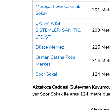
Mareşal Fevzi Çakmak
301 Met
Sokak
ÇATANA ISI
SİSTEMLERİ SAN. TİC.
200 Met
LTD. ŞTİ
Düzce Merkez
225 Met
Osman Çatana Polis
314 Met
Merkez
Spor Sokak
124 Met
Akçakoca Caddesi (Süleyman Kuyumcu S
yer Spor Sokak ile arası 124 metre ola
Akçakoca