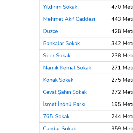
Yıldırım Sokak
470 Met
Mehmet Akif Caddesi
443 Met
Düzce
428 Met
Bankalar Sokak
342 Met
Spor Sokak
238 Met
Namık Kemal Sokak
271 Met
Konak Sokak
275 Met
Cevat Şahin Sokak
272 Met
İsmet İnönü Parkı
195 Met
765. Sokak
244 Met
Candar Sokak
359 Met