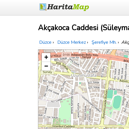
Akçakoca Caddesi (Süleyma
Düzce
›
Düzce Merkez
›
Şerefiye Mh.
›
Akç
+
−