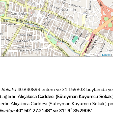
Leaflet
|
 Sokak.)
40.840893 enlem ve 31.159803 boylamda yer 
bağlıdır.
Akçakoca Caddesi (Süleyman Kuyumcu Sokak.) 
tedir. Akçakoca Caddesi (Süleyman Kuyumcu Sokak.) p
natları
40° 50´ 27.2148" ve 31° 9´ 35.2908"
.