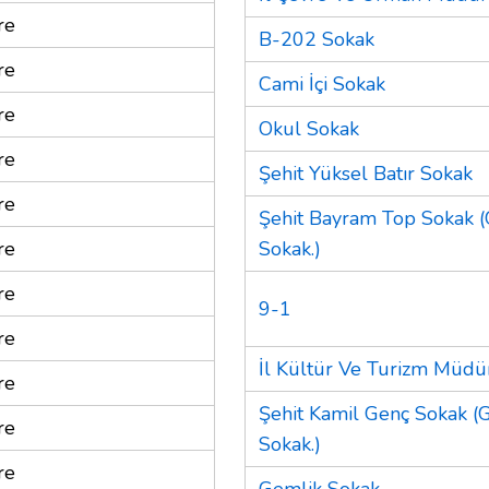
re
B-202 Sokak
re
Cami İçi Sokak
re
Okul Sokak
re
Şehit Yüksel Batır Sokak
re
Şehit Bayram Top Sokak 
re
Sokak.)
re
9-1
re
İl Kültür Ve Turizm Müd
re
Şehit Kamil Genç Sokak (
re
Sokak.)
re
Gemlik Sokak