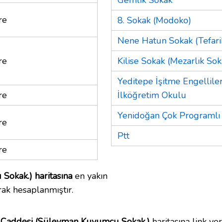
re
8. Sokak (Modoko)
Nene Hatun Sokak (Tefarik
re
Kilise Sokak (Mezarlık Sok
Yeditepe İşitme Engellile
re
İlköğretim Okulu
Yenidoğan Çok Programlı 
re
Ptt
re
okak.) haritasına
en yakın
rak hesaplanmıştır.
 Caddesi (Süleyman Kuyumcu Sokak.)
haritasına link vere