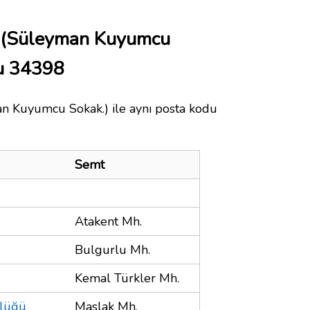
 (Süleyman Kuyumcu
du 34398
n Kuyumcu Sokak.) ile aynı posta kodu
Semt
Atakent Mh.
Bulgurlu Mh.
Kemal Türkler Mh.
rlüğü
Maslak Mh.