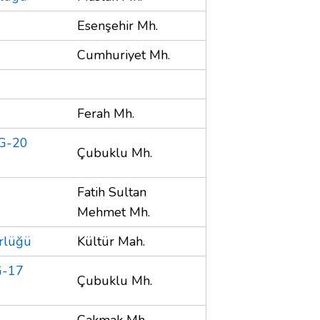
Esenşehir Mh.
Cumhuriyet Mh.
Ferah Mh.
(G-20
Çubuklu Mh.
Fatih Sultan
Mehmet Mh.
ürlüğü
Kültür Mah.
G-17
Çubuklu Mh.
Çakmak Mh.