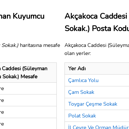
yman Kuyumcu
Akçakoca Caddesi
Sokak.) Posta Ko
 Sokak.)
haritasına mesafe
Akçakoca Caddesi (Süleyma
olan yerler:
 Caddesi (Süleyman
Yer Adı
 Sokak.) Mesafe
Çamlıca Yolu
re
Çam Sokak
re
Toygar Çeşme Sokak
re
Polat Sokak
re
İl Çevre Ve Orman Müdü