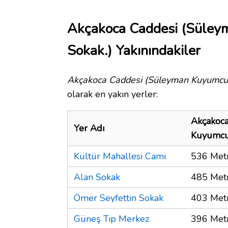
Akçakoca Caddesi (Süle
Sokak.) Yakınındakiler
Akçakoca Caddesi (Süleyman Kuyumcu
olarak en yakın yerler:
Akçakoca
Yer Adı
Kuyumcu
Kültür Mahallesi Cami
536 Met
Alan Sokak
485 Met
Ömer Seyfettin Sokak
403 Met
Güneş Tıp Merkez
396 Met