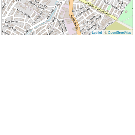
Leaflet
| ©
OpenStreetMap