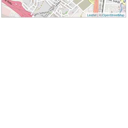
Leaflet
| ©
OpenStreetMap