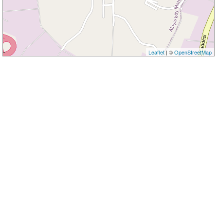
Leaflet
| ©
OpenStreetMap