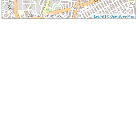
Leaflet
| ©
OpenStreetMap