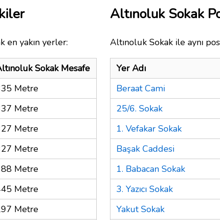
kiler
Altınoluk Sokak P
k en yakın yerler:
Altınoluk Sokak ile aynı pos
ltınoluk Sokak Mesafe
Yer Adı
335 Metre
Beraat Cami
337 Metre
25/6. Sokak
327 Metre
1. Vefakar Sokak
327 Metre
Başak Caddesi
388 Metre
1. Babacan Sokak
445 Metre
3. Yazıcı Sokak
297 Metre
Yakut Sokak