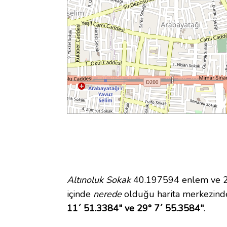
Altınoluk Sokak
40.197594 enlem ve 29.
içinde
nerede
olduğu harita merkezinde
11´ 51.3384" ve 29° 7´ 55.3584"
.