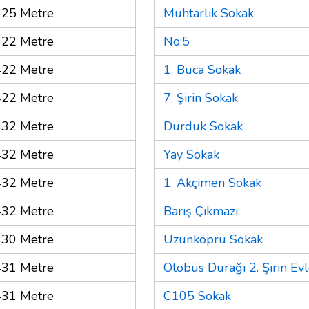
325 Metre
Muhtarlık Sokak
422 Metre
No:5
422 Metre
1. Buca Sokak
422 Metre
7. Şirin Sokak
432 Metre
Durduk Sokak
432 Metre
Yay Sokak
432 Metre
1. Akçimen Sokak
432 Metre
Barış Çıkmazı
430 Metre
Uzunköprü Sokak
431 Metre
Otobüs Durağı 2. Şirin Evl
431 Metre
C105 Sokak