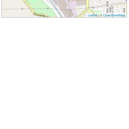
Leaflet
| ©
OpenStreetMap