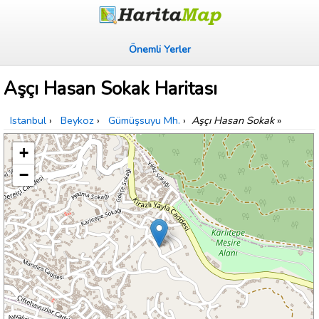
Önemli Yerler
Aşçı Hasan Sokak Haritası
Istanbul
›
Beykoz
›
Gümüşsuyu Mh.
›
Aşçı Hasan Sokak
»
+
−