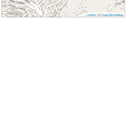
Leaflet
| ©
OpenStreetMap