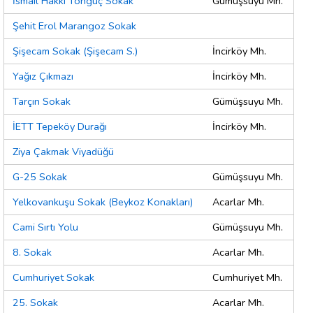
İsmail Hakkı Tonguç Sokak
Gümüşsuyu Mh.
Şehit Erol Marangoz Sokak
Şişecam Sokak (Şişecam S.)
İncirköy Mh.
Yağız Çıkmazı
İncirköy Mh.
Tarçın Sokak
Gümüşsuyu Mh.
İETT Tepeköy Durağı
İncirköy Mh.
Ziya Çakmak Viyadüğü
G-25 Sokak
Gümüşsuyu Mh.
Yelkovankuşu Sokak (Beykoz Konakları)
Acarlar Mh.
Cami Sırtı Yolu
Gümüşsuyu Mh.
8. Sokak
Acarlar Mh.
Cumhuriyet Sokak
Cumhuriyet Mh.
25. Sokak
Acarlar Mh.