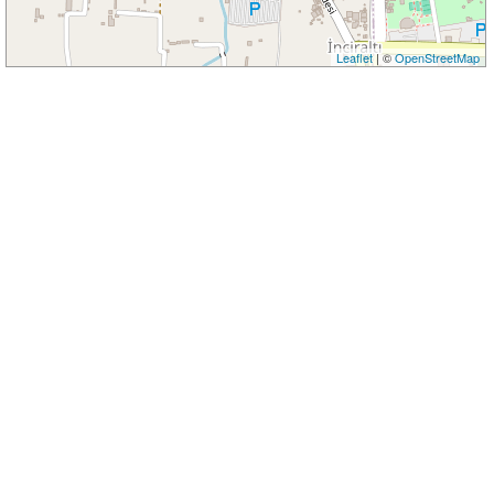
Leaflet
| ©
OpenStreetMap