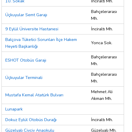
10. Sokak
İnciraltı Mh.
Bahçelerarası
Üçkuyular Semt Garajı
Mh.
9 Eylül Üniversite Hastanesi
İnciraltı Mh.
Balçova Tüketici Sorunları İlçe Hakem
Yonca Sok.
Heyeti Başkanlığı
Bahçelerarası
ESHOT Otobüs Garajı
Mh.
Bahçelerarası
Üçkuyular Terminali
Mh.
Mehmet Ali
Mustafa Kemal Atatürk Bulvarı
Akman Mh.
Lunapark
Dokuz Eylül Otobüs Durağı
İnciraltı Mh.
Güzelyalı Civciv Anaokulu
Güzelyalı Mh.