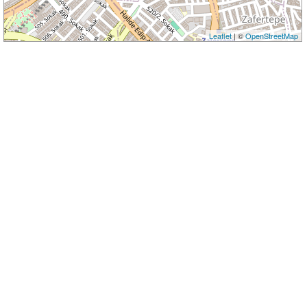
Leaflet
| ©
OpenStreetMap