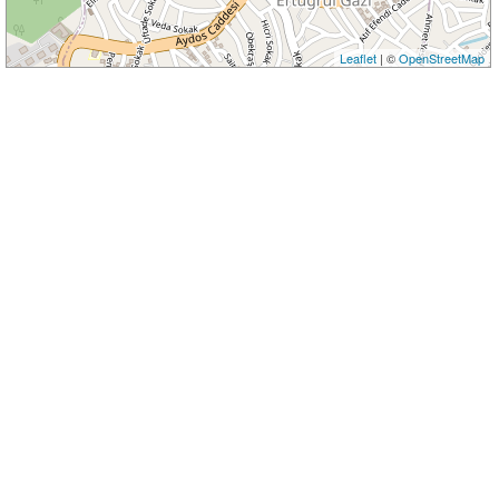
Leaflet
| ©
OpenStreetMap