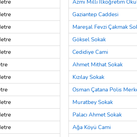
etre
Azmi Milli İlköğretim Oku
etre
Gaziantep Caddesi
etre
Mareşal Fevzi Çakmak So
etre
Göksel Sokak
etre
Cedidiye Cami
tre
Ahmet Mithat Sokak
etre
Kızılay Sokak
tre
Osman Çatana Polis Merk
etre
Muratbey Sokak
etre
Palacı Ahmet Sokak
etre
Ağa Köyü Cami