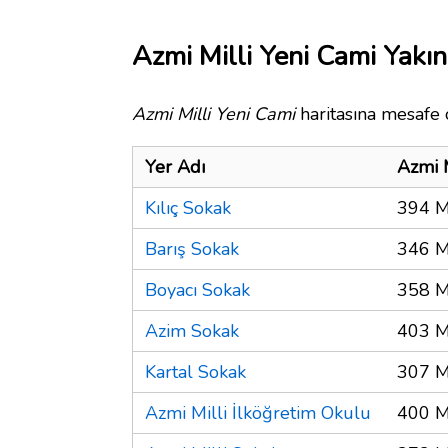
Azmi Milli Yeni Cami Yakın
Azmi Milli Yeni Cami
haritasına mesafe o
Yer Adı
Azmi 
Kılıç Sokak
394 M
Barış Sokak
346 M
Boyacı Sokak
358 M
Azim Sokak
403 M
Kartal Sokak
307 M
Azmi Milli İlköğretim Okulu
400 M