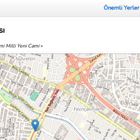
Önemli Yerler
sı
i Milli Yeni Cami
»