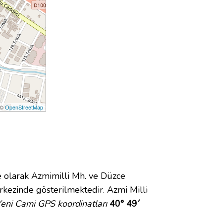
 ©
OpenStreetMap
olarak Azmimilli Mh. ve Düzce
kezinde gösterilmektedir. Azmi Milli
Yeni Cami GPS koordinatları
40° 49´