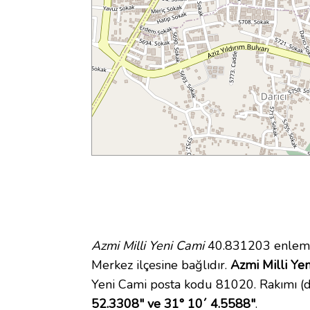
Azmi Milli Yeni Cami
40.831203 enlem v
Merkez ilçesine bağlıdır.
Azmi Milli Yen
Yeni Cami posta kodu 81020. Rakımı (d
52.3308" ve 31° 10´ 4.5588"
.