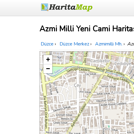
Azmi Milli Yeni Cami Harita
Düzce
›
Düzce Merkez
›
Azmimilli Mh.
›
Azm
+
−