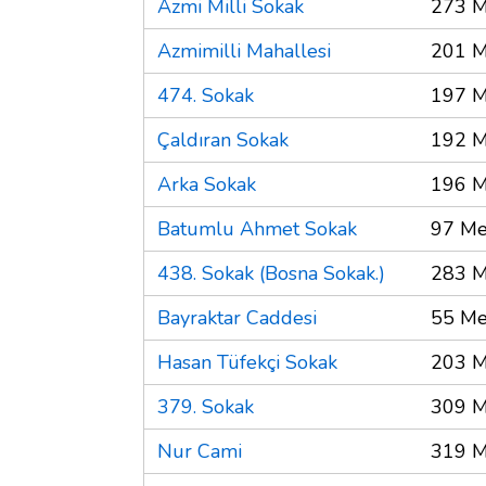
Azmi Milli Sokak
273 M
Azmimilli Mahallesi
201 M
474. Sokak
197 M
Çaldıran Sokak
192 M
Arka Sokak
196 M
Batumlu Ahmet Sokak
97 Me
438. Sokak (Bosna Sokak.)
283 M
Bayraktar Caddesi
55 Me
Hasan Tüfekçi Sokak
203 M
379. Sokak
309 M
Nur Cami
319 M