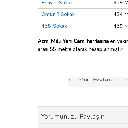
Erciyes Sokak
319 M
Ömür 2 Sokak
434 M
458. Sokak
459 M
Azmi Milli Yeni Cami haritasına
en yakın
arası 55 metre olarak hesaplanmıştır.
Yorumunuzu Paylaşın