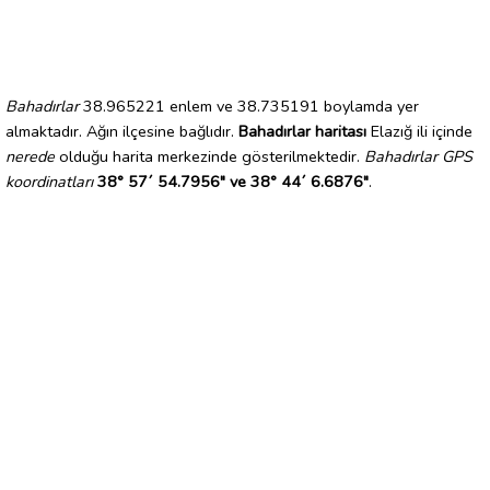
Bahadırlar
38.965221 enlem ve 38.735191 boylamda yer
almaktadır. Ağın ilçesine bağlıdır.
Bahadırlar haritası
Elazığ ili içinde
nerede
olduğu harita merkezinde gösterilmektedir.
Bahadırlar GPS
koordinatları
38° 57´ 54.7956" ve 38° 44´ 6.6876"
.