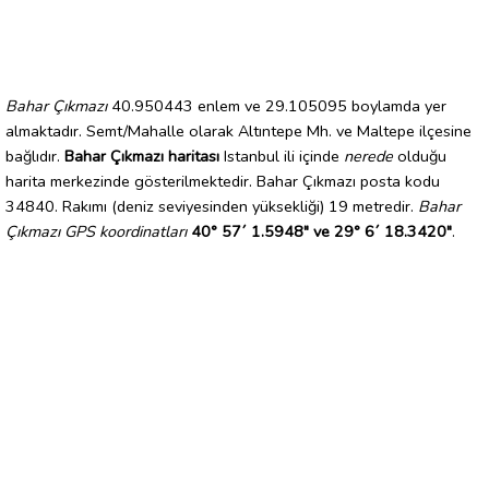
Bahar Çıkmazı
40.950443 enlem ve 29.105095 boylamda yer
almaktadır. Semt/Mahalle olarak Altıntepe Mh. ve Maltepe ilçesine
bağlıdır.
Bahar Çıkmazı haritası
Istanbul ili içinde
nerede
olduğu
harita merkezinde gösterilmektedir. Bahar Çıkmazı posta kodu
34840. Rakımı (deniz seviyesinden yüksekliği) 19 metredir.
Bahar
Çıkmazı GPS koordinatları
40° 57´ 1.5948" ve 29° 6´ 18.3420"
.