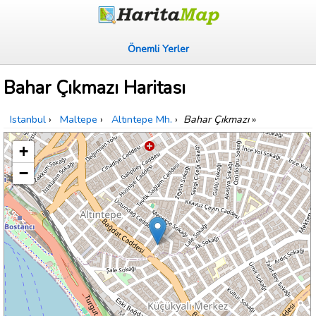
Önemli Yerler
Bahar Çıkmazı Haritası
Istanbul
›
Maltepe
›
Altıntepe Mh.
›
Bahar Çıkmazı
»
+
−