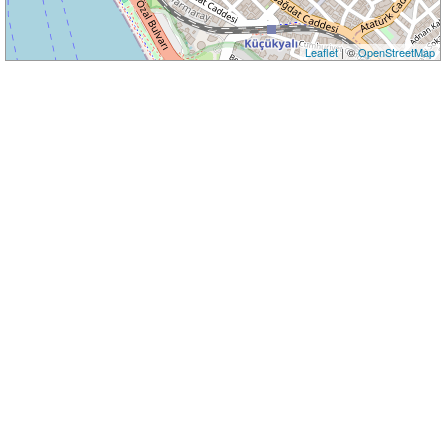
Leaflet
| ©
OpenStreetMap