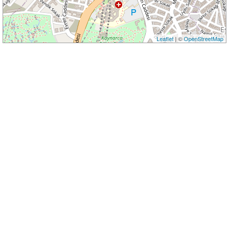
Leaflet
| ©
OpenStreetMap