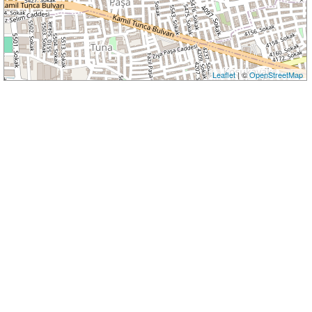
Leaflet
| ©
OpenStreetMap