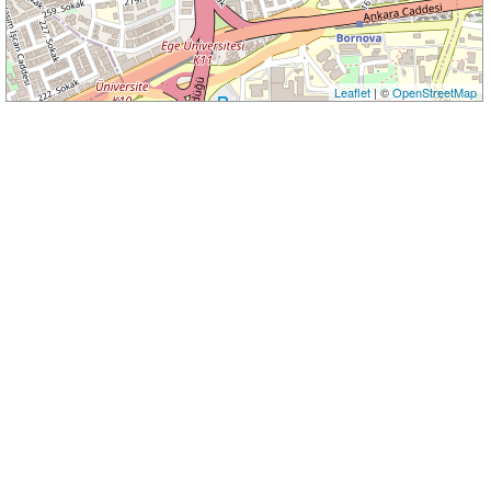
Leaflet
| ©
OpenStreetMap