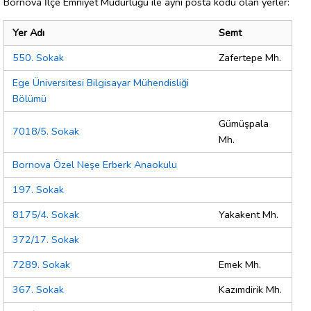
Bornova İlçe Emniyet Müdürlüğü ile aynı posta kodu olan yerler:
Yer Adı
Semt
550. Sokak
Zafertepe Mh.
Ege Üniversitesi Bilgisayar Mühendisliği
Bölümü
Gümüşpala
7018/5. Sokak
Mh.
Bornova Özel Neşe Erberk Anaokulu
197. Sokak
8175/4. Sokak
Yakakent Mh.
372/17. Sokak
7289. Sokak
Emek Mh.
367. Sokak
Kazımdirik Mh.