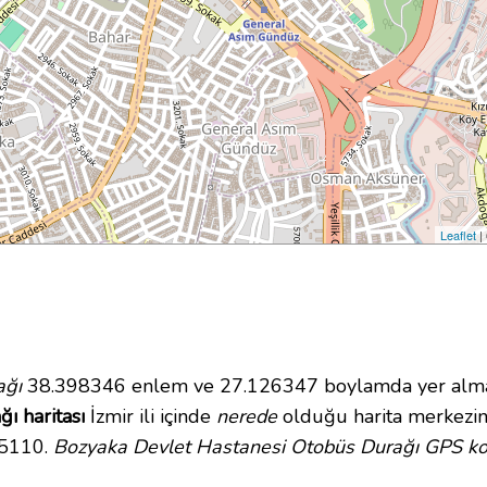
Leaflet
|
ağı
38.398346 enlem ve 27.126347 boylamda yer almakta
ı haritası
İzmir ili içinde
nerede
olduğu harita merkezin
35110.
Bozyaka Devlet Hastanesi Otobüs Durağı GPS koo