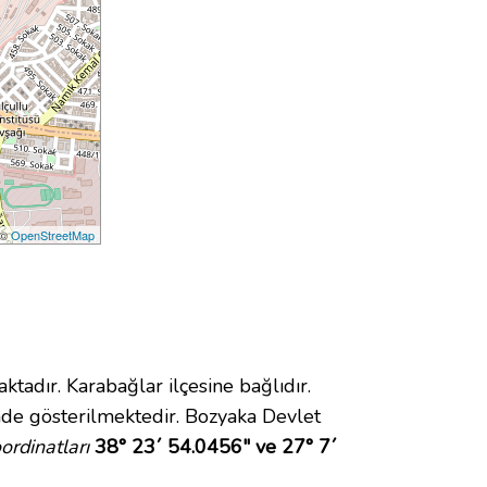
 ©
OpenStreetMap
dır. Karabağlar ilçesine bağlıdır.
de gösterilmektedir. Bozyaka Devlet
rdinatları
38° 23´ 54.0456" ve 27° 7´