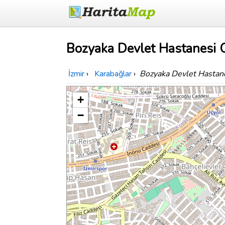
Bozyaka Devlet Hastanesi O
İzmir
›
Karabağlar
›
Bozyaka Devlet Hastan
+
−