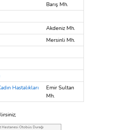
Barış Mh.
Akdeniz Mh.
Mersinli Mh.
i
dın Hastalıkları
Emir Sultan
Mh.
irsiniz;