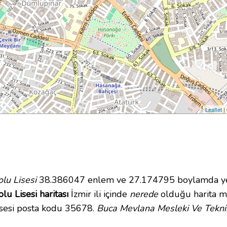
Leaflet
|
lu Lisesi
38.386047 enlem ve 27.174795 boylamda yer a
u Lisesi haritası
İzmir ili içinde
nerede
olduğu harita m
sesi posta kodu 35678.
Buca Mevlana Mesleki Ve Teknik