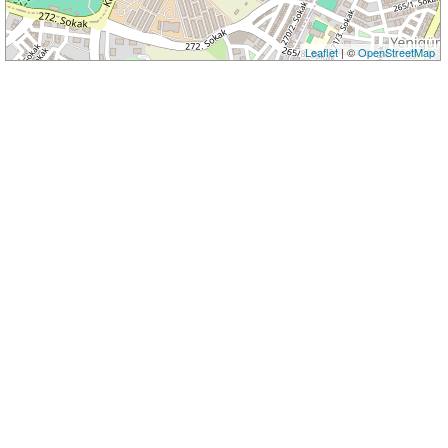
Leaflet
| ©
OpenStreetMap