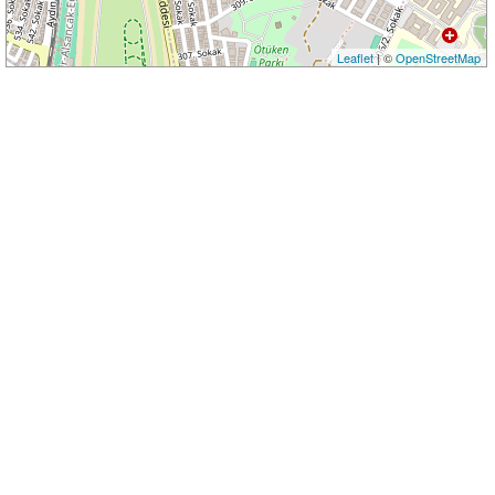
Leaflet
| ©
OpenStreetMap