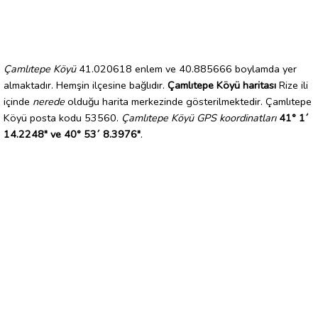
Çamlıtepe Köyü
41.020618 enlem ve 40.885666 boylamda yer
almaktadır. Hemşin ilçesine bağlıdır.
Çamlıtepe Köyü haritası
Rize ili
içinde
nerede
olduğu harita merkezinde gösterilmektedir. Çamlıtepe
Köyü posta kodu 53560.
Çamlıtepe Köyü GPS koordinatları
41° 1´
14.2248" ve 40° 53´ 8.3976"
.