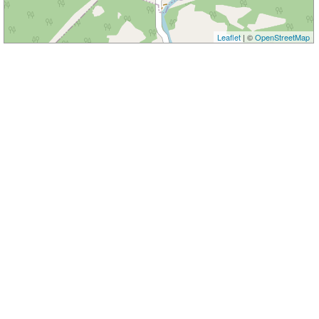
Leaflet
| ©
OpenStreetMap