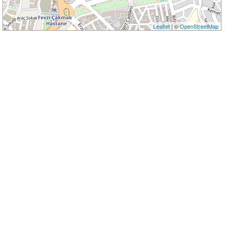
Leaflet
| ©
OpenStreetMap