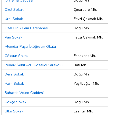
İbni Sina Caddesi
Doğu Mh.
Okul Sokak
Çınardere Mh.
Ural Sokak
Fevzi Çakmak Mh.
Özel Birlik Fem Dershanesi
Doğu Mh.
Van Sokak
Fevzi Çakmak Mh.
Alemdar Paşa İlköğretim Okulu
Göksun Sokak
Esenkent Mh.
Pendik Şehit Adil Gözalıcı Karakolu
Batı Mh.
Dere Sokak
Doğu Mh.
Azim Sokak
Yeşilbağlar Mh.
Bahattin Veleo Caddesi
Gökçe Sokak
Doğu Mh.
Ülkü Sokak
Esenler Mh.