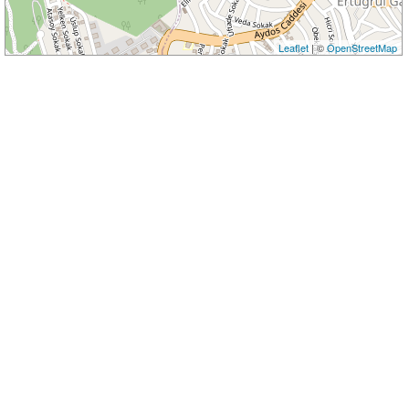
Leaflet
| ©
OpenStreetMap