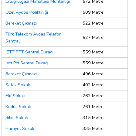
Ertuğrulgazi Mahallesi Muhtarlığı
572 Metre
Özel Aydos Polikliniği
509 Metre
Bereket Çıkmazı
522 Metre
Türk Telekom Aydas Telefon
527 Metre
Santrali
İETT PTT Santral Durağı
559 Metre
İett Ptt Santral Durağı
559 Metre
Bereket Çıkmazı
496 Metre
Şafak Sokak
402 Metre
Elif Sokak
262 Metre
Kudüs Sokak
261 Metre
Bilim Sokak
315 Metre
Hürriyet Sokak
335 Metre