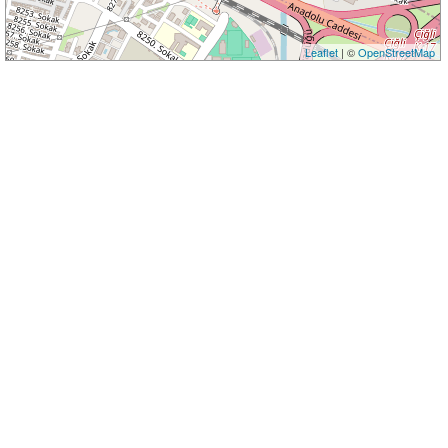
Leaflet
| ©
OpenStreetMap