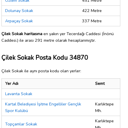
Özlem Sokak
451 Metre
Dolunay Sokak
422 Metre
Arpaçay Sokak
337 Metre
Çilek Sokak haritasına
en yakın yer Tecerdağı Caddesi (İnönü
Caddesi.) ile arası 291 metre olarak hesaplanmıştır.
Çilek Sokak Posta Kodu 34870
Çilek Sokak ile aynı posta kodu olan yerler:
Yer Adı
Semt
Lavanta Sokak
Kartal Belediyesi İşitme Engelliler Gençlik
Karlıktepe
Spor Kulübü
Mh.
Karlıktepe
Topçamlar Sokak
Mh.