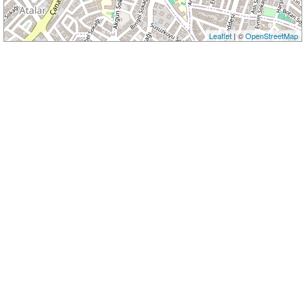
Leaflet
| ©
OpenStreetMap