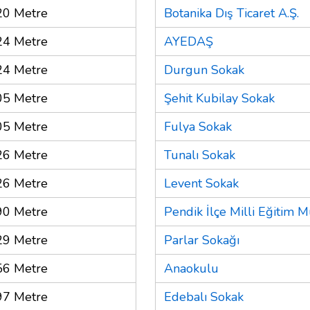
20 Metre
Botanika Dış Ticaret A.Ş.
24 Metre
AYEDAŞ
24 Metre
Durgun Sokak
05 Metre
Şehit Kubilay Sokak
05 Metre
Fulya Sokak
26 Metre
Tunalı Sokak
26 Metre
Levent Sokak
90 Metre
Pendik İlçe Milli Eğitim
29 Metre
Parlar Sokağı
56 Metre
Anaokulu
97 Metre
Edebalı Sokak