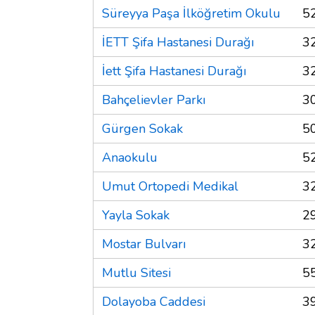
Süreyya Paşa İlköğretim Okulu
5
İETT Şifa Hastanesi Durağı
3
İett Şifa Hastanesi Durağı
3
Bahçelievler Parkı
3
Gürgen Sokak
5
Anaokulu
5
Umut Ortopedi Medikal
3
Yayla Sokak
2
Mostar Bulvarı
3
Mutlu Sitesi
5
Dolayoba Caddesi
3