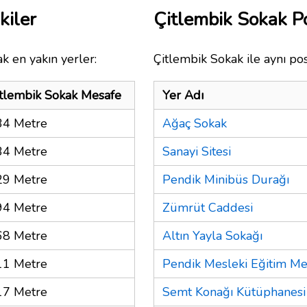
kiler
Çitlembik Sokak 
k en yakın yerler:
Çitlembik Sokak ile aynı po
tlembik Sokak Mesafe
Yer Adı
34 Metre
Ağaç Sokak
34 Metre
Sanayi Sitesi
29 Metre
Pendik Minibüs Durağı
94 Metre
Zümrüt Caddesi
68 Metre
Altın Yayla Sokağı
11 Metre
Pendik Mesleki Eğitim Me
17 Metre
Semt Konağı Kütüphanesi