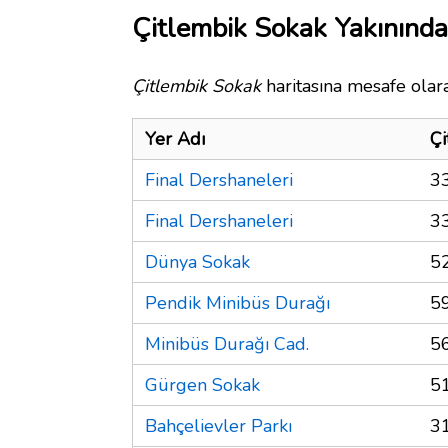
Çitlembik Sokak Yakınında
Çitlembik Sokak
haritasına mesafe olara
Yer Adı
Çi
Final Dershaneleri
3
Final Dershaneleri
3
Dünya Sokak
5
Pendik Minibüs Durağı
5
Minibüs Durağı Cad.
5
Gürgen Sokak
5
Bahçelievler Parkı
3