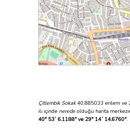
Çitlembik Sokak
40.885033 enlem ve 29
ili içinde
nerede
olduğu harita merkezi
40° 53´ 6.1188" ve 29° 14´ 14.6760"
.