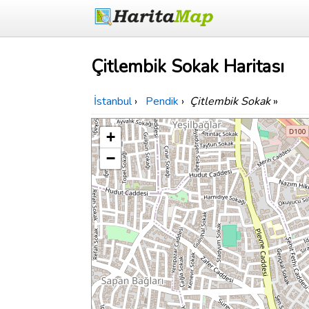
Çitlembik Sokak Haritası
İstanbul
›
Pendik
›
Çitlembik Sokak
»
+
−