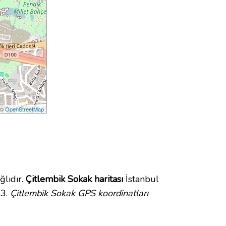
 ©
OpenStreetMap
lıdır.
Çitlembik Sokak haritası
İstanbul
93.
Çitlembik Sokak GPS koordinatları