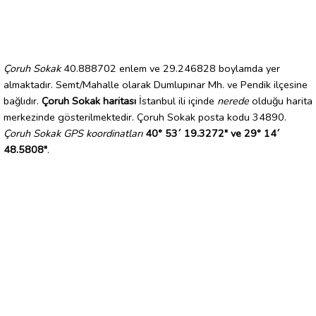
Çoruh Sokak
40.888702 enlem ve 29.246828 boylamda yer
almaktadır. Semt/Mahalle olarak Dumlupınar Mh. ve Pendik ilçesine
bağlıdır.
Çoruh Sokak haritası
İstanbul ili içinde
nerede
olduğu harita
merkezinde gösterilmektedir. Çoruh Sokak posta kodu 34890.
Çoruh Sokak GPS koordinatları
40° 53´ 19.3272" ve 29° 14´
48.5808"
.