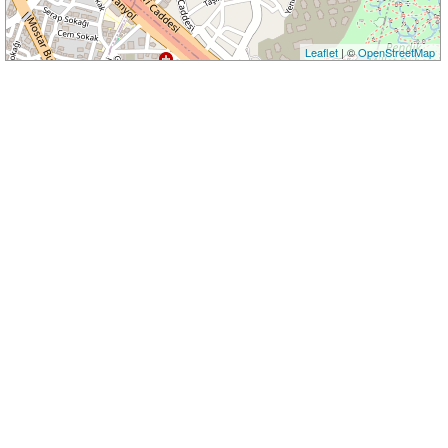
Leaflet
| ©
OpenStreetMap