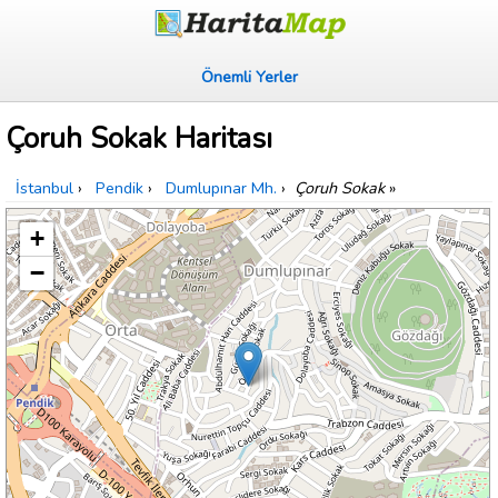
Önemli Yerler
Çoruh Sokak Haritası
İstanbul
›
Pendik
›
Dumlupınar Mh.
›
Çoruh Sokak
»
+
−