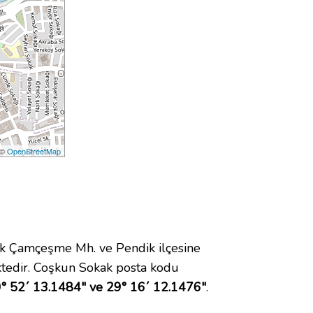
 ©
OpenStreetMap
k Çamçeşme Mh. ve Pendik ilçesine
tedir. Coşkun Sokak posta kodu
° 52´ 13.1484" ve 29° 16´ 12.1476"
.