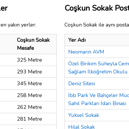
ler
Coşkun Sokak Pos
en yakın yerler:
Coşkun Sokak ile aynı posta
Coşkun Sokak
Yer Adı
Mesafe
Neomarin AVM
325 Metre
Özel Birikim Süheyla Cem
293 Metre
Sağlam İlköğretim Okulu
345 Metre
Deniz Sitesi
258 Metre
İbb Park Ve Bahçeler Mü
Sahil Parkları İdari Binası
262 Metre
Yüksel Sokak
281 Metre
Hilal Sokak