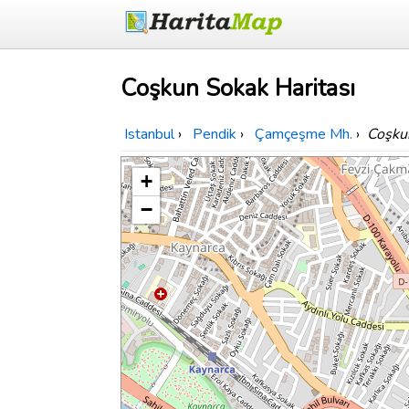
Coşkun Sokak Haritası
Istanbul
›
Pendik
›
Çamçeşme Mh.
›
Coşku
+
−