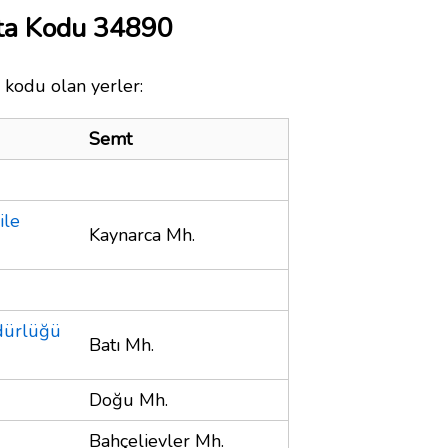
ta Kodu 34890
 kodu olan yerler:
Semt
ile
Kaynarca Mh.
dürlüğü
Batı Mh.
Doğu Mh.
Bahçelievler Mh.