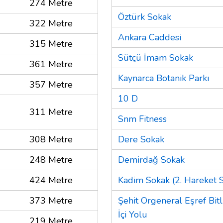
274 Metre
Öztürk Sokak
322 Metre
Ankara Caddesi
315 Metre
Sütçü İmam Sokak
361 Metre
Kaynarca Botanik Parkı
357 Metre
10 D
311 Metre
Snm Fitness
308 Metre
Dere Sokak
248 Metre
Demirdağ Sokak
424 Metre
Kadim Sokak (2. Hareket S
373 Metre
Şehit Orgeneral Eşref Bitl
İçi Yolu
219 Metre