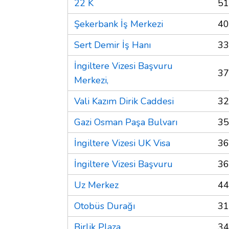
22 K
51
Şekerbank İş Merkezi
40
Sert Demir İş Hanı
33
İngiltere Vizesi Başvuru
37
Merkezi,
Vali Kazım Dirik Caddesi
32
Gazi Osman Paşa Bulvarı
35
İngiltere Vizesi UK Visa
36
İngiltere Vizesi Başvuru
36
Uz Merkez
44
Otobüs Durağı
31
Birlik Plaza
34