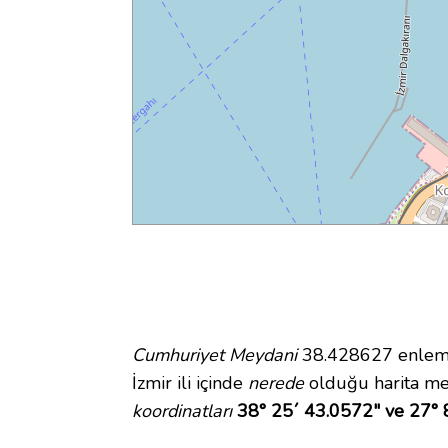
Cumhuriyet Meydani
38.428627 enlem v
İzmir ili içinde
nerede
olduğu harita me
koordinatları
38° 25´ 43.0572" ve 27° 