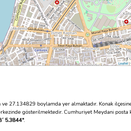
Leaflet
|
e 27.134829 boylamda yer almaktadır. Konak ilçesine
rkezinde gösterilmektedir. Cumhuriyet Meydani posta
8´ 5.3844"
.