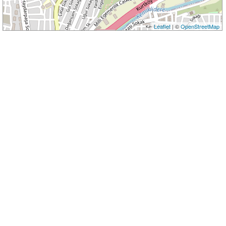
Leaflet
| ©
OpenStreetMap