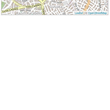
Leaflet
| ©
OpenStreetMap