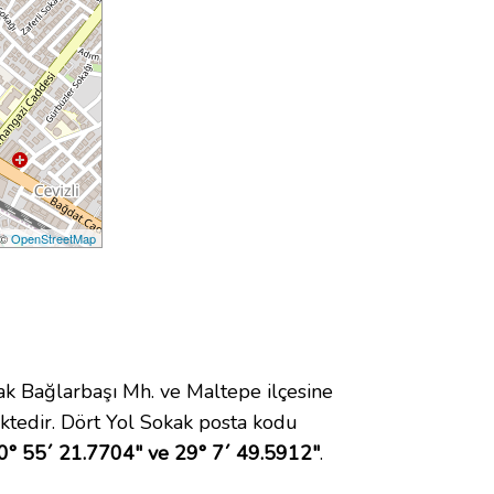
 ©
OpenStreetMap
 Bağlarbaşı Mh. ve Maltepe ilçesine
tedir. Dört Yol Sokak posta kodu
0° 55´ 21.7704" ve 29° 7´ 49.5912"
.