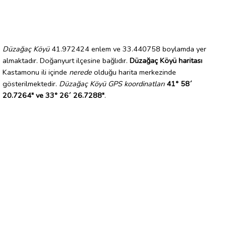
Düzağaç Köyü
41.972424 enlem ve 33.440758 boylamda yer
almaktadır. Doğanyurt ilçesine bağlıdır.
Düzağaç Köyü haritası
Kastamonu ili içinde
nerede
olduğu harita merkezinde
gösterilmektedir.
Düzağaç Köyü GPS koordinatları
41° 58´
20.7264" ve 33° 26´ 26.7288"
.