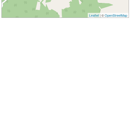
Leaflet
| ©
OpenStreetMap