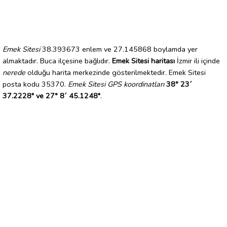
Emek Sitesi
38.393673 enlem ve 27.145868 boylamda yer
almaktadır. Buca ilçesine bağlıdır.
Emek Sitesi haritası
İzmir ili içinde
nerede
olduğu harita merkezinde gösterilmektedir. Emek Sitesi
posta kodu 35370.
Emek Sitesi GPS koordinatları
38° 23´
37.2228" ve 27° 8´ 45.1248"
.