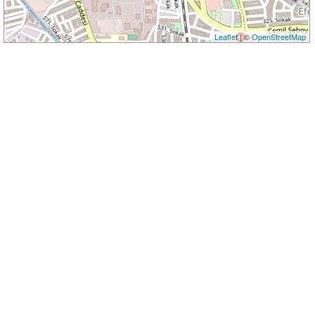
Leaflet
| ©
OpenStreetMap