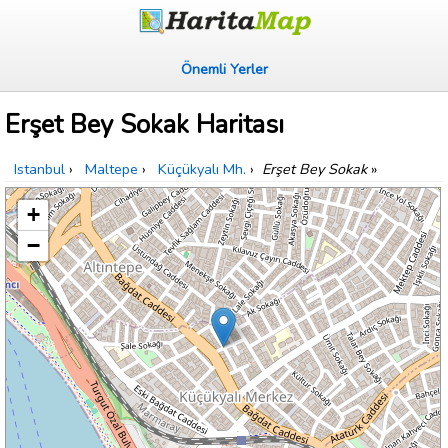
Önemli Yerler
Erşet Bey Sokak Haritası
Istanbul
›
Maltepe
›
Küçükyalı Mh.
›
Erşet Bey Sokak
»
+
−