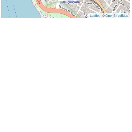
Leaflet
| ©
OpenStreetMap