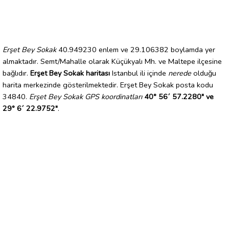
Erşet Bey Sokak
40.949230 enlem ve 29.106382 boylamda yer
almaktadır. Semt/Mahalle olarak Küçükyalı Mh. ve Maltepe ilçesine
bağlıdır.
Erşet Bey Sokak haritası
Istanbul ili içinde
nerede
olduğu
harita merkezinde gösterilmektedir. Erşet Bey Sokak posta kodu
34840.
Erşet Bey Sokak GPS koordinatları
40° 56´ 57.2280" ve
29° 6´ 22.9752"
.