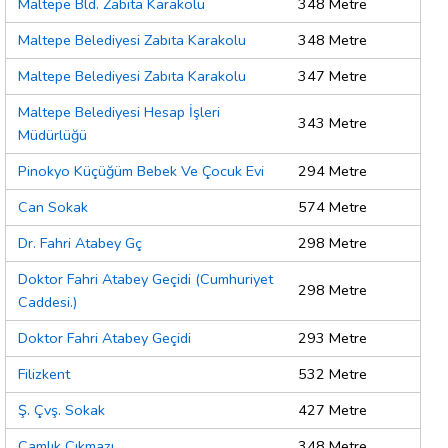
Maltepe Bld. Zabıta Karakolu
348 Metre
Maltepe Belediyesi Zabıta Karakolu
348 Metre
Maltepe Belediyesi Zabıta Karakolu
347 Metre
Maltepe Belediyesi Hesap İşleri
343 Metre
Müdürlüğü
Pinokyo Küçüğüm Bebek Ve Çocuk Evi
294 Metre
Can Sokak
574 Metre
Dr. Fahri Atabey Gç
298 Metre
Doktor Fahri Atabey Geçidi (Cumhuriyet
298 Metre
Caddesi.)
Doktor Fahri Atabey Geçidi
293 Metre
Filizkent
532 Metre
Ş. Çvş. Sokak
427 Metre
Çamlık Çıkmazı
348 Metre