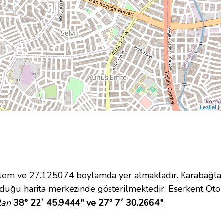
Leaflet
|
m ve 27.125074 boylamda yer almaktadır. Karabağlar 
duğu harita merkezinde gösterilmektedir. Eserkent Ot
arı
38° 22´ 45.9444" ve 27° 7´ 30.2664"
.