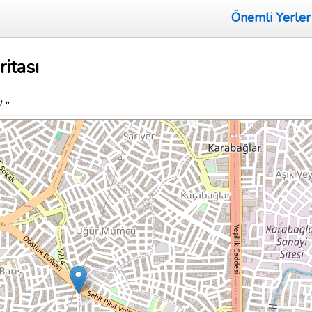
Önemli Yerler
itası
ı
»