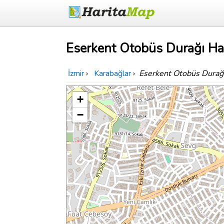
Eserkent Otobüs Durağı Har
İzmir
›
Karabağlar
›
Eserkent Otobüs Durağ
+
−