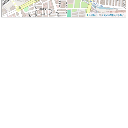
Leaflet
| ©
OpenStreetMap