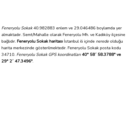
Feneryolu Sokak
40.982883 enlem ve 29.046486 boylamda yer
almaktadır. Semt/Mahalle olarak Feneryolu Mh. ve Kadıköy ilçesine
bağlıdır.
Feneryolu Sokak haritası
İstanbul ili içinde
nerede
olduğu
harita merkezinde gösterilmektedir. Feneryolu Sokak posta kodu
34710.
Feneryolu Sokak GPS koordinatları
40° 58´ 58.3788" ve
29° 2´ 47.3496"
.