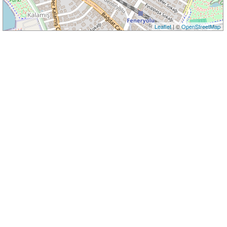
Leaflet
| ©
OpenStreetMap