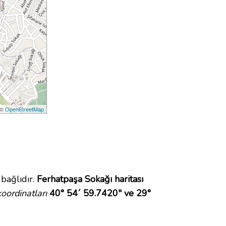
 ©
OpenStreetMap
bağlıdır.
Ferhatpaşa Sokağı haritası
ordinatları
40° 54´ 59.7420" ve 29°