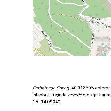
Ferhatpaşa Sokağı
40.916595 enlem ve 
İstanbul ili içinde
nerede
olduğu harita
15´ 14.0904"
.