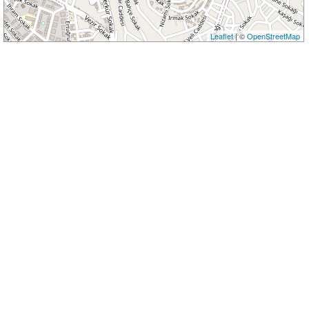
Leaflet
| ©
OpenStreetMap