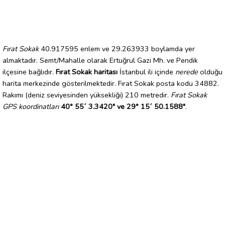
Fırat Sokak
40.917595 enlem ve 29.263933 boylamda yer
almaktadır. Semt/Mahalle olarak Ertuğrul Gazi Mh. ve Pendik
ilçesine bağlıdır.
Fırat Sokak haritası
İstanbul ili içinde
nerede
olduğu
harita merkezinde gösterilmektedir. Fırat Sokak posta kodu 34882.
Rakımı (deniz seviyesinden yüksekliği) 210 metredir.
Fırat Sokak
GPS koordinatları
40° 55´ 3.3420" ve 29° 15´ 50.1588"
.