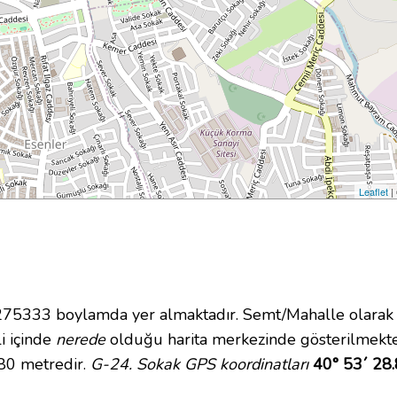
Leaflet
|
5333 boylamda yer almaktadır. Semt/Mahalle olarak G
li içinde
nerede
olduğu harita merkezinde gösterilmekte
 80 metredir.
G-24. Sokak GPS koordinatları
40° 53´ 28