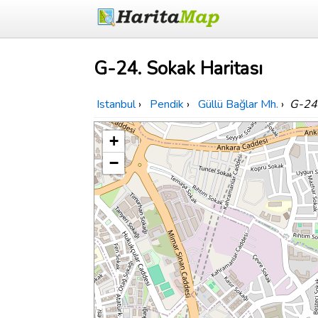
G-24. Sokak Haritası
Istanbul
›
Pendik
›
Güllü Bağlar Mh.
›
G-24
+
−