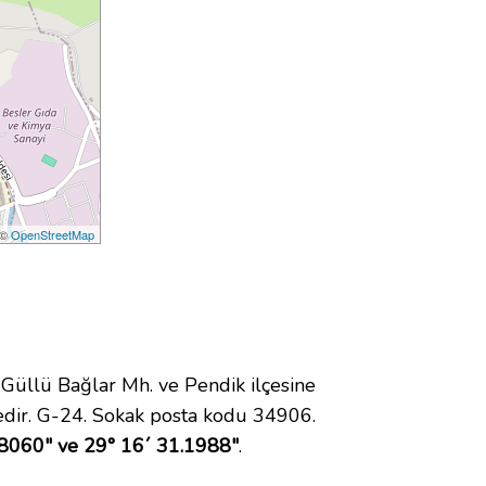
 ©
OpenStreetMap
üllü Bağlar Mh. ve Pendik ilçesine
dir. G-24. Sokak posta kodu 34906.
.8060" ve 29° 16´ 31.1988"
.