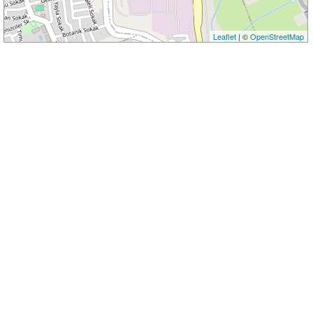
Leaflet
| ©
OpenStreetMap