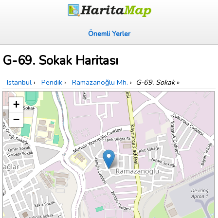
Önemli Yerler
G-69. Sokak Haritası
Istanbul
›
Pendik
›
Ramazanoğlu Mh.
›
G-69. Sokak
»
+
−