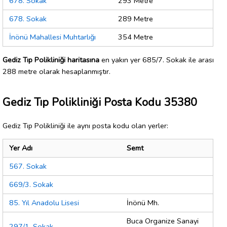
678. Sokak
293 Metre
678. Sokak
289 Metre
İnönü Mahallesi Muhtarlığı
354 Metre
Gediz Tıp Polikliniği haritasına
en yakın yer 685/7. Sokak ile arası
288 metre olarak hesaplanmıştır.
Gediz Tıp Polikliniği Posta Kodu 35380
Gediz Tıp Polikliniği ile aynı posta kodu olan yerler:
Yer Adı
Semt
567. Sokak
669/3. Sokak
85. Yıl Anadolu Lisesi
İnönü Mh.
Buca Organize Sanayi
297/1. Sokak