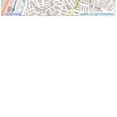
Leaflet
| ©
OpenStreetMap