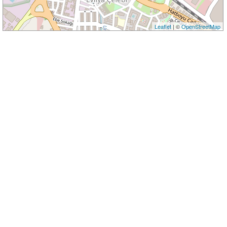
Leaflet
| ©
OpenStreetMap