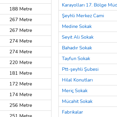
Karayolları 17. Bölge Mü
188 Metre
Şeyhli Merkez Cami
267 Metre
Medine Sokak
267 Metre
Seyit Ali Sokak
274 Metre
Bahadır Sokak
274 Metre
Tayfun Sokak
220 Metre
Ptt-şeyhli Şubesi
181 Metre
Hilal Konutları
172 Metre
Meriç Sokak
174 Metre
Mücahit Sokak
256 Metre
Fabrikalar
251 Metre