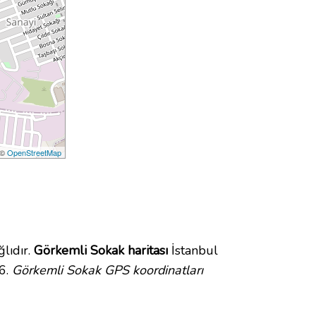
 ©
OpenStreetMap
lıdır.
Görkemli Sokak haritası
İstanbul
6.
Görkemli Sokak GPS koordinatları