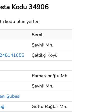
osta Kodu 34906
ta kodu olan yerler:
Semt
Şeyhli Mh.
03248141055
Çeltikçi Köyü
Ramazanoğlu Mh.
Şeyhli Mh.
anı Şubesi
ağı
Güllü Bağlar Mh.