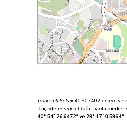
Görkemli Sokak
40.907402 enlem ve 29
ili içinde
nerede
olduğu harita merkezi
40° 54´ 26.6472" ve 29° 17´ 0.5964"
.