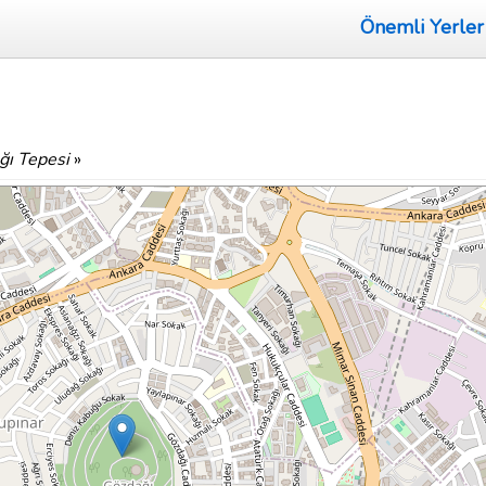
Önemli Yerler
ğı Tepesi
»