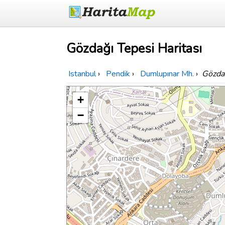
Gözdağı Tepesi Haritası
Istanbul
›
Pendik
›
Dumlupınar Mh.
›
Gözda
+
−