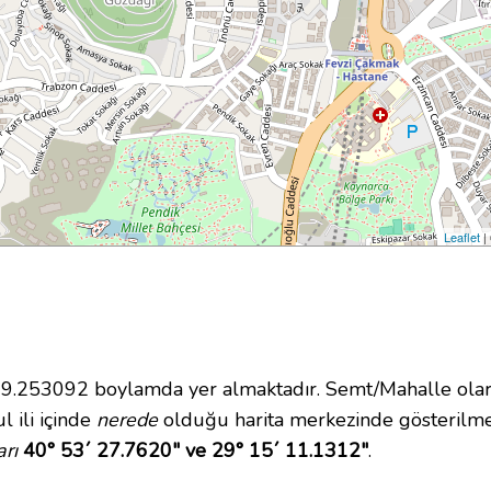
Leaflet
|
.253092 boylamda yer almaktadır. Semt/Mahalle olara
l ili içinde
nerede
olduğu harita merkezinde gösterilme
rı
40° 53´ 27.7620" ve 29° 15´ 11.1312"
.