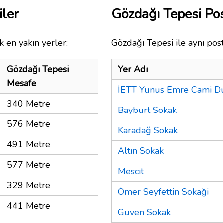
iler
Gözdağı Tepesi P
 en yakın yerler:
Gözdağı Tepesi ile aynı pos
Gözdağı Tepesi
Yer Adı
Mesafe
İETT Yunus Emre Cami D
340 Metre
Bayburt Sokak
576 Metre
Karadağ Sokak
491 Metre
Altın Sokak
577 Metre
Mescit
329 Metre
Ömer Seyfettin Sokaği
441 Metre
Güven Sokak